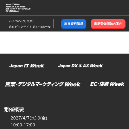
ス
キ
ッ
2027/4/7(水)-9(金)
出展資料請求
来場登録開始の案内
プ
東京ビッグサイト 東1～8ホール
し
て
進
む
開催概要
2027/4/7(水)-9(金)
10:00-17:00