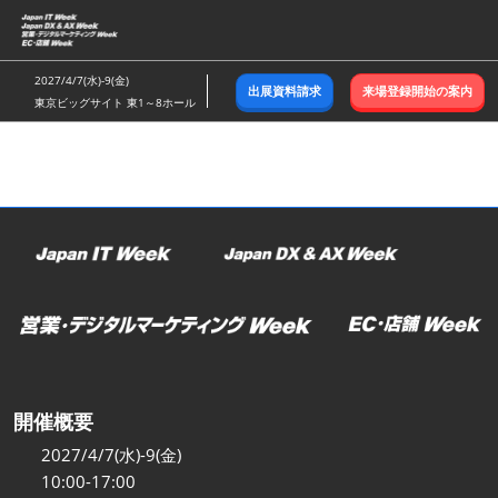
ス
キ
ッ
2027/4/7(水)-9(金)
出展資料請求
来場登録開始の案内
プ
東京ビッグサイト 東1～8ホール
し
て
進
む
開催概要
2027/4/7(水)-9(金)
10:00-17:00