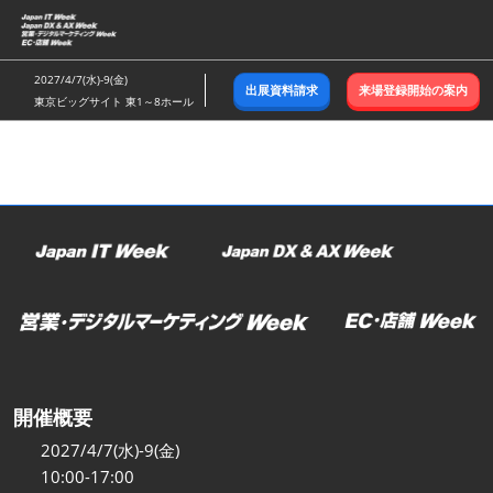
ス
キ
ッ
2027/4/7(水)-9(金)
出展資料請求
来場登録開始の案内
プ
東京ビッグサイト 東1～8ホール
し
て
進
む
開催概要
2027/4/7(水)-9(金)
10:00-17:00