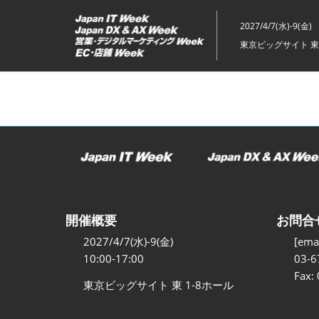
ス
キ
2027/4/7(水)-9(金)
ッ
東京ビッグサイト 東
プ
し
て
進
む
開催概要
お問合
2027/4/7(水)-9(金)
[emai
10:00-17:00
03-6
Fax:
東京ビッグサイト 東 1-8ホール