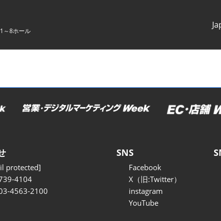
Ja
1～8ホール
Japanes
English
せ
SNS
S
l protected]
Facebook
739-4104
X（旧:Twitter）
 03-4563-2100
instagram
YouTube