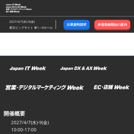
ス
キ
ッ
2027/4/7(水)-9(金)
出展資料請求
来場登録開始の案内
プ
東京ビッグサイト 東1～8ホール
し
て
進
む
開催概要
2027/4/7(水)-9(金)
10:00-17:00