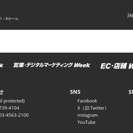
Ja
1～8ホール
Japanes
English
せ
SNS
S
l protected]
Facebook
739-4104
X（旧:Twitter）
 03-4563-2100
instagram
YouTube