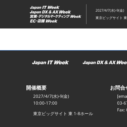
ス
キ
2027/4/7(水)-9(金)
ッ
東京ビッグサイト 東
プ
し
て
進
む
開催概要
お問合
2027/4/7(水)-9(金)
[emai
10:00-17:00
03-6
Fax:
東京ビッグサイト 東 1-8ホール