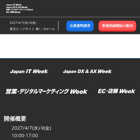
ス
キ
ッ
2027/4/7(水)-9(金)
出展資料請求
来場登録開始の案内
プ
東京ビッグサイト 東1～8ホール
し
て
進
む
開催概要
2027/4/7(水)-9(金)
10:00-17:00