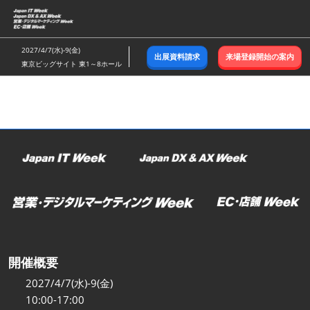
ス
キ
ッ
2027/4/7(水)-9(金)
出展資料請求
来場登録開始の案内
プ
東京ビッグサイト 東1～8ホール
し
て
進
む
開催概要
2027/4/7(水)-9(金)
10:00-17:00