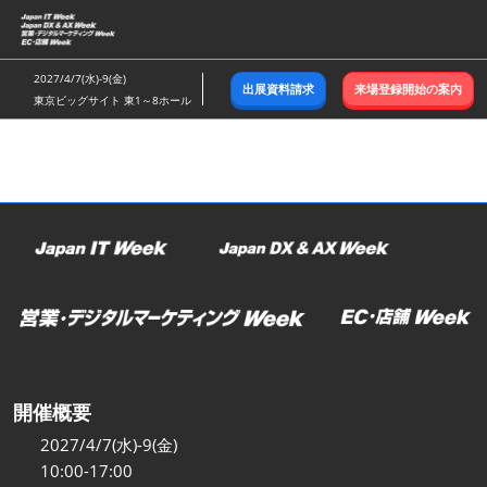
ス
キ
ッ
2027/4/7(水)-9(金)
出展資料請求
来場登録開始の案内
プ
東京ビッグサイト 東1～8ホール
し
て
進
む
開催概要
2027/4/7(水)-9(金)
10:00-17:00