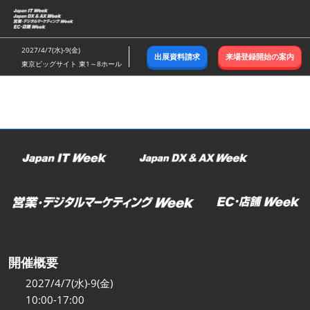
ス
キ
ッ
2027/4/7(水)-9(金)
出展資料請求
来場登録開始の案内
プ
東京ビッグサイト 東1～8ホール
し
て
進
む
開催概要
2027/4/7(水)-9(金)
10:00-17:00