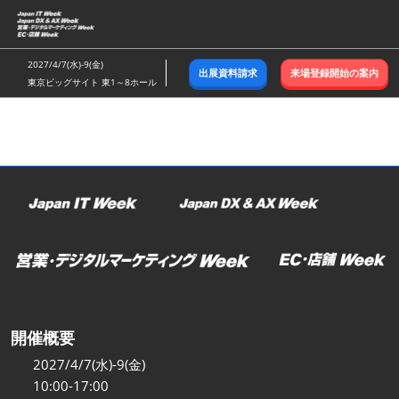
ス
キ
ッ
2027/4/7(水)-9(金)
出展資料請求
来場登録開始の案内
プ
東京ビッグサイト 東1～8ホール
し
て
進
む
開催概要
2027/4/7(水)-9(金)
10:00-17:00