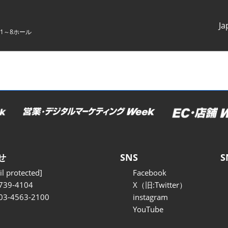
Ja
1～8ホール
Japanes
English
せ
SNS
S
l protected]
Facebook
739-4104
X（旧:Twitter）
 03-4563-2100
instagram
YouTube