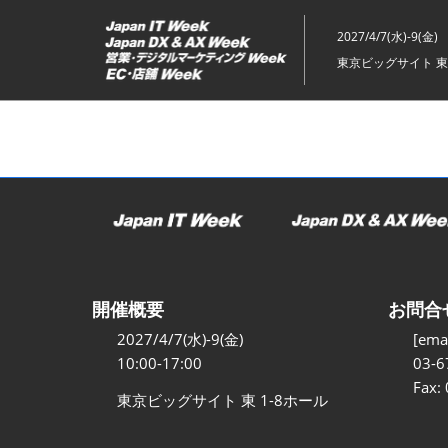
ス
キ
2027/4/7(水)-9(金)
ッ
東京ビッグサイト 東
プ
し
て
進
む
開催概要
お問合
2027/4/7(水)-9(金)
[emai
10:00-17:00
03-6
Fax:
東京ビッグサイト 東 1-8ホール