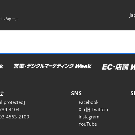
Ja
1～8ホール
Japanes
English
せ
SNS
S
l protected]
Facebook
739-4104
X（旧:Twitter）
 03-4563-2100
instagram
YouTube