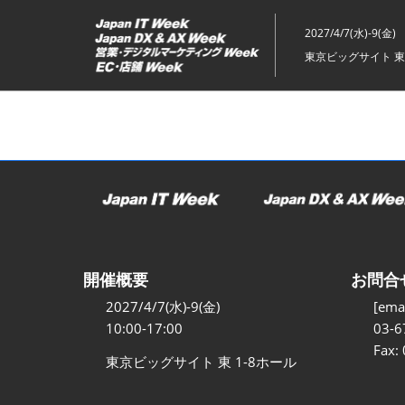
ス
キ
2027/4/7(水)-9(金)
ッ
東京ビッグサイト 東
プ
し
て
進
む
開催概要
お問合
2027/4/7(水)-9(金)
[emai
10:00-17:00
03-6
Fax:
東京ビッグサイト 東 1-8ホール