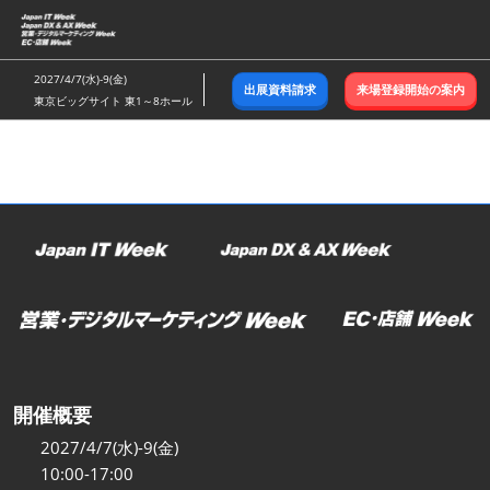
ス
キ
ッ
2027/4/7(水)-9(金)
出展資料請求
来場登録開始の案内
プ
東京ビッグサイト 東1～8ホール
し
て
進
む
開催概要
2027/4/7(水)-9(金)
10:00-17:00