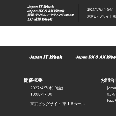
ス
キ
2027/4/7(水)-9(金)
ッ
東京ビッグサイト 東
プ
し
て
進
む
開催概要
お問合
2027/4/7(水)-9(金)
[emai
10:00-17:00
03-6
Fax:
東京ビッグサイト 東 1-8ホール