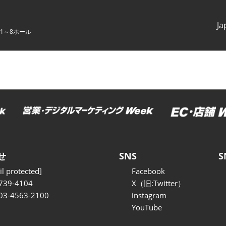
Ja
1～8ホール
Japanes
English
せ
SNS
S
l protected]
Facebook
739-4104
X（旧:Twitter）
 03-4563-2100
instagram
YouTube