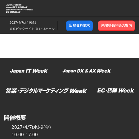
ス
キ
ッ
2027/4/7(水)-9(金)
出展資料請求
来場登録開始の案内
プ
東京ビッグサイト 東1～8ホール
し
て
進
む
開催概要
2027/4/7(水)-9(金)
10:00-17:00