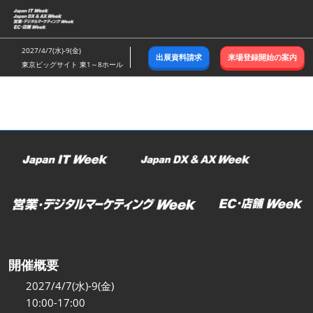
ス
キ
ッ
2027/4/7(水)-9(金)
出展資料請求
来場登録開始の案内
プ
東京ビッグサイト 東1～8ホール
し
て
進
む
開催概要
2027/4/7(水)-9(金)
10:00-17:00