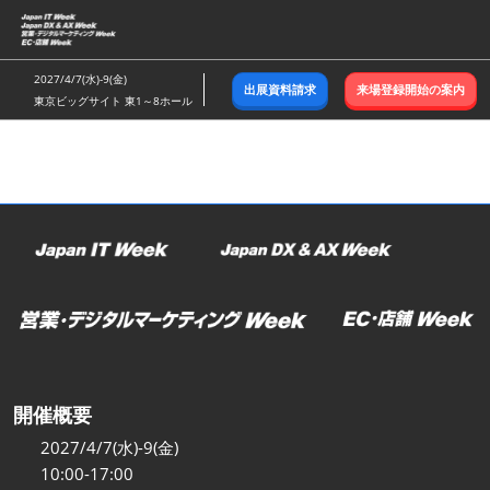
ス
キ
ッ
2027/4/7(水)-9(金)
出展資料請求
来場登録開始の案内
プ
東京ビッグサイト 東1～8ホール
し
て
進
む
開催概要
2027/4/7(水)-9(金)
10:00-17:00