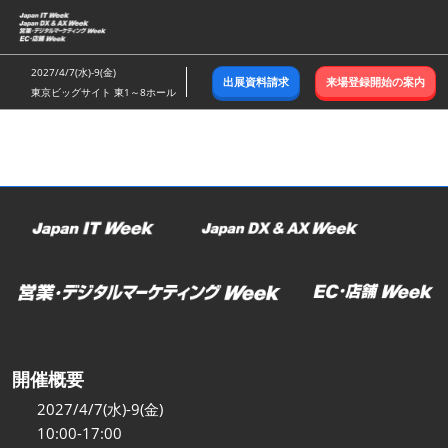
ス
キ
ッ
2027/4/7(水)-9(金)
出展資料請求
来場登録開始の案内
プ
東京ビッグサイト 東1～8ホール
し
て
進
む
開催概要
2027/4/7(水)-9(金)
10:00-17:00