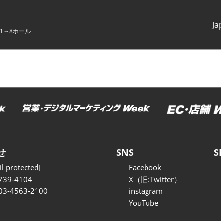
Ja
1～8ホール
Japanes
English
せ
SNS
S
l protected]
Facebook
739-4104
X（旧:Twitter）
 03-4563-2100
instagram
YouTube