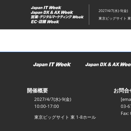
ス
キ
2027/4/7(水)-9(金)
ッ
東京ビッグサイト 東
プ
し
て
進
む
開催概要
お問合
2027/4/7(水)-9(金)
[emai
10:00-17:00
03-6
Fax:
東京ビッグサイト 東 1-8ホール