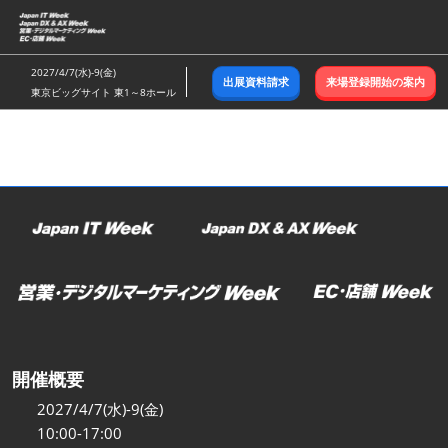
ス
キ
ッ
2027/4/7(水)-9(金)
出展資料請求
来場登録開始の案内
プ
東京ビッグサイト 東1～8ホール
し
て
進
む
開催概要
2027/4/7(水)-9(金)
10:00-17:00