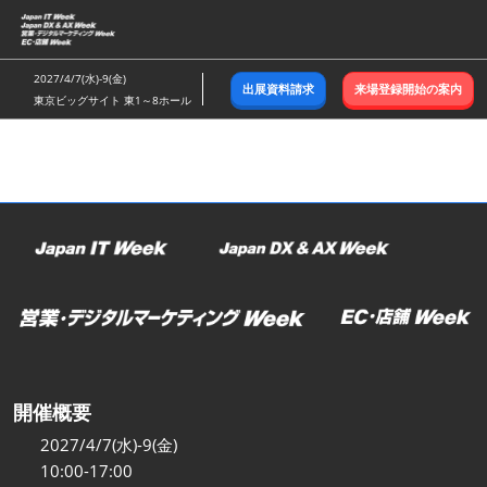
ス
キ
ッ
2027/4/7(水)-9(金)
出展資料請求
来場登録開始の案内
プ
東京ビッグサイト 東1～8ホール
し
て
進
む
開催概要
2027/4/7(水)-9(金)
10:00-17:00