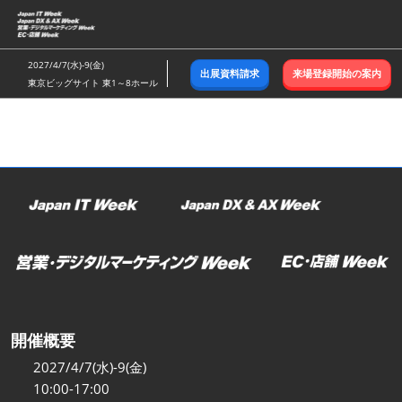
ス
キ
ッ
2027/4/7(水)-9(金)
出展資料請求
来場登録開始の案内
プ
東京ビッグサイト 東1～8ホール
し
て
進
む
開催概要
2027/4/7(水)-9(金)
10:00-17:00