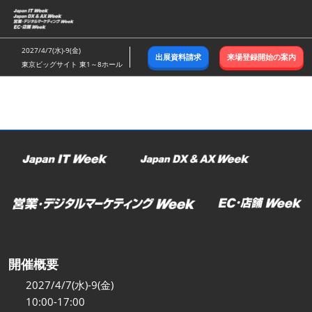
ス
キ
ッ
2027/4/7(水)-9(金)
出展資料請求
来場登録開始の案内
プ
東京ビッグサイト 東1～8ホール
し
て
進
む
開催概要
2027/4/7(水)-9(金)
10:00-17:00