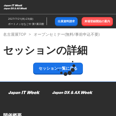
ス
キ
ッ
2027/7/21(水)-23(金)
出展資料請求
来場登録開始の案内
プ
ポートメッセなごや 第1展示館
し
名古屋展TOP
オープンセミナー(無料/事前申込不要)
て
進
セッションの詳細
む
セッション一覧に戻る
開催概要