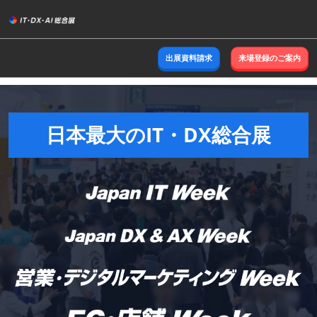
ス
キ
ッ
出展資料請求
来場登録のご案内
プ
し
て
進
日本最大のIT・DX総合展
む