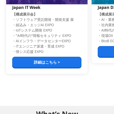
Japan IT Week
Japan D
【構成展示会】
【構成展
・ソフトウェア受託開発・開発支援 展
・AI・業
・組込み・エッジAI EXPO
・社内業務D
・IoTシステム開発 EXPO
・AI時代
・"AI時代の"情報セキュリティ EXPO
・現場DX 
・AIインフラ・データセンターEXPO
・BtoB 
・ITエンジニア派遣・育成 EXPO
・情シス応援 EXPO
詳細はこちら >
What‘s New