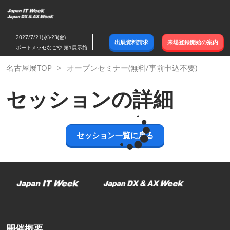
ス
キ
ッ
2027/7/21(水)-23(金)
出展資料請求
来場登録開始の案内
プ
ポートメッセなごや 第1展示館
し
名古屋展TOP
オープンセミナー(無料/事前申込不要)
て
進
セッションの詳細
む
セッション一覧に戻る
開催概要