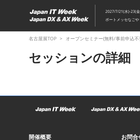
ス
キ
2027/7/21(水)-23(金
ッ
ポートメッセなごや 
プ
し
名古屋展TOP
オープンセミナー(無料/事前申込不
て
進
セッションの詳細
む
開催概要
お問合