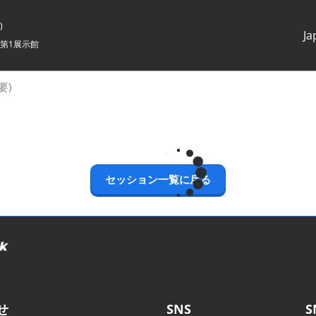
)
Ja
第1展示館
Japanes
English
要)
セッション一覧に戻る
せ
SNS
S