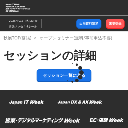
ス
キ
ッ
2026/10/21(水)-23(金)
出展資料請求
来場登録
プ
幕張メッセ 1-8ホール
し
秋展TOP(幕張)
オープンセミナー(無料/事前申込不要)
て
進
セッションの詳細
む
セッション一覧に戻る