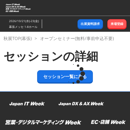
ス
キ
ッ
2026/10/21(水)-23(金)
出展資料請求
来場登録
プ
幕張メッセ 1-8ホール
し
秋展TOP(幕張)
オープンセミナー(無料/事前申込不要)
て
進
セッションの詳細
む
セッション一覧に戻る