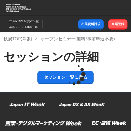
ス
キ
ッ
2026/10/21(水)-23(金)
出展資料請求
来場登録
プ
幕張メッセ 1-8ホール
し
秋展TOP(幕張)
オープンセミナー(無料/事前申込不要)
て
進
セッションの詳細
む
セッション一覧に戻る