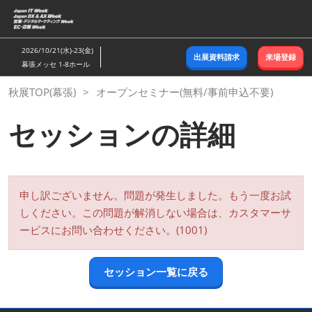
ス
キ
ッ
2026/10/21(水)-23(金)
出展資料請求
来場登録
プ
幕張メッセ 1-8ホール
し
秋展TOP(幕張)
オープンセミナー(無料/事前申込不要)
て
進
セッションの詳細
む
申し訳ございません。問題が発生しました。もう一度お試
しください。この問題が解消しない場合は、カスタマーサ
ービスにお問い合わせください。(1001)
セッション一覧に戻る