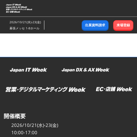
ス
キ
ッ
2026/10/21(水)-23(金)
出展資料請求
来場登録
プ
幕張メッセ 1-8ホール
し
て
進
む
開催概要
2026/10/21(水)-23(金)
10:00-17:00