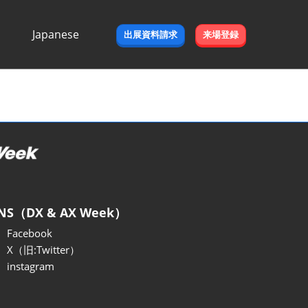
Japanese
出展資料請求
来場登録
Japanese
English
NS（DX & AX Week）
Facebook
X（旧:Twitter）
instagram