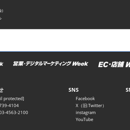
金)
ル
せ
SNS
S
l protected]
Facebook
739-4104
X（旧:Twitter）
 03-4563-2100
instagram
YouTube