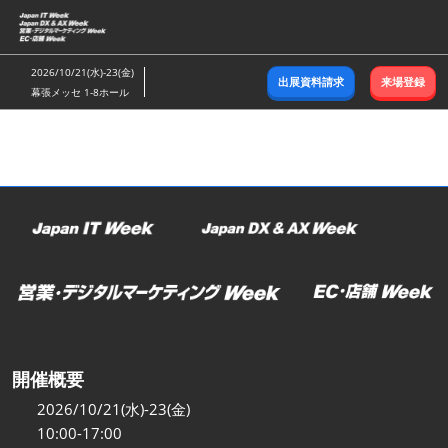
ス
キ
ッ
2026/10/21(水)-23(金)
出展資料請求
来場登録
プ
幕張メッセ 1-8ホール
し
て
進
む
開催概要
2026/10/21(水)-23(金)
10:00-17:00