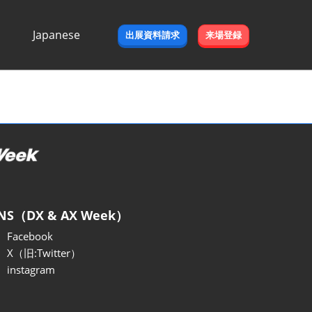
Japanese
出展資料請求
来場登録
Japanese
English
NS（DX & AX Week）
Facebook
X（旧:Twitter）
instagram