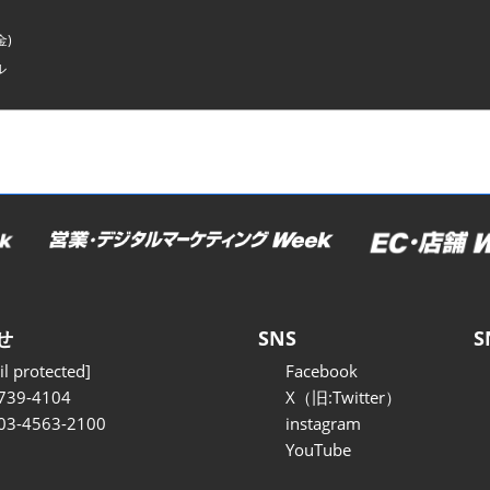
金)
ル
せ
SNS
S
l protected]
Facebook
739-4104
X（旧:Twitter）
 03-4563-2100
instagram
YouTube