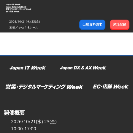
ス
キ
ッ
2026/10/21(水)-23(金)
出展資料請求
来場登録
プ
幕張メッセ 1-8ホール
し
て
進
む
開催概要
2026/10/21(水)-23(金)
10:00-17:00