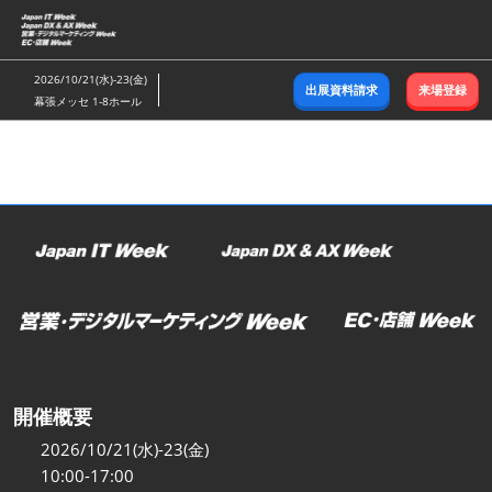
ス
キ
ッ
2026/10/21(水)-23(金)
出展資料請求
来場登録
プ
幕張メッセ 1-8ホール
し
て
進
む
開催概要
2026/10/21(水)-23(金)
10:00-17:00