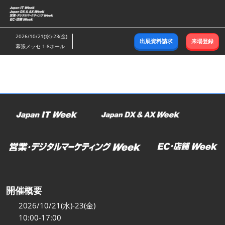
ス
キ
ッ
2026/10/21(水)-23(金)
出展資料請求
来場登録
プ
幕張メッセ 1-8ホール
し
て
進
む
開催概要
2026/10/21(水)-23(金)
10:00-17:00