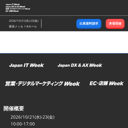
ス
キ
ッ
2026/10/21(水)-23(金)
出展資料請求
来場登録
プ
幕張メッセ 1-8ホール
し
て
進
む
開催概要
2026/10/21(水)-23(金)
10:00-17:00