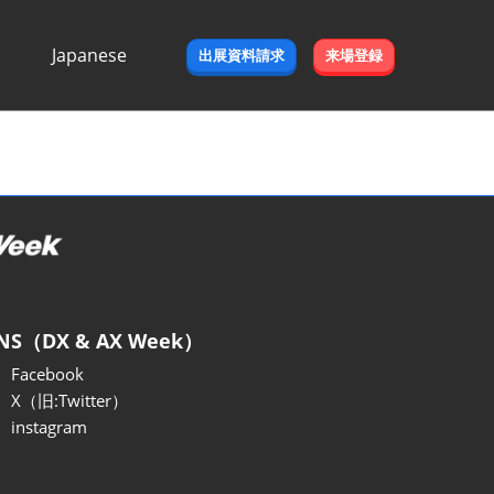
Japanese
出展資料請求
来場登録
Japanese
English
NS（DX & AX Week）
Facebook
X（旧:Twitter）
instagram