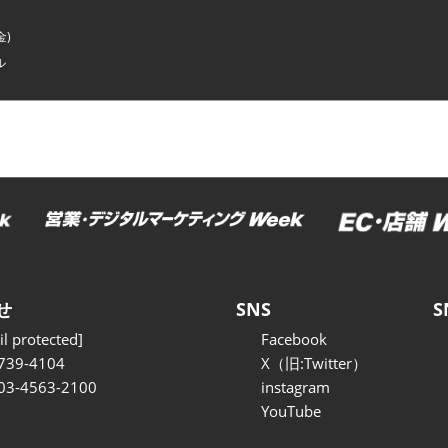
金)
ル
せ
SNS
S
l protected]
Facebook
739-4104
X（旧:Twitter）
 03-4563-2100
instagram
YouTube