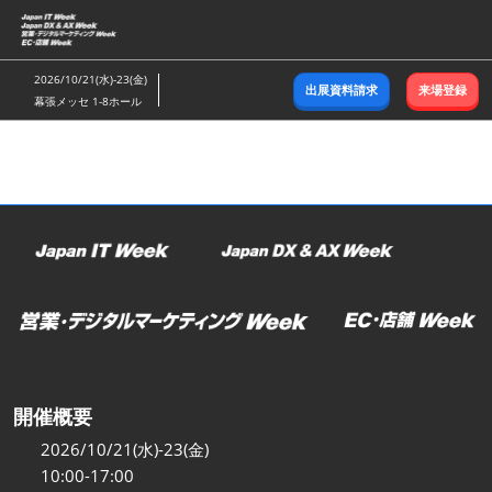
ス
キ
ッ
2026/10/21(水)-23(金)
出展資料請求
来場登録
プ
幕張メッセ 1-8ホール
し
て
進
む
開催概要
2026/10/21(水)-23(金)
10:00-17:00