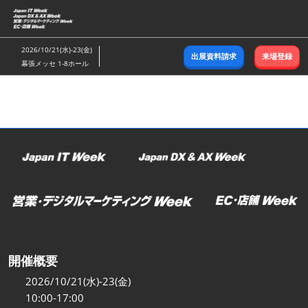
ス
キ
ッ
2026/10/21(水)-23(金)
出展資料請求
来場登録
プ
幕張メッセ 1-8ホール
し
て
進
む
開催概要
2026/10/21(水)-23(金)
10:00-17:00