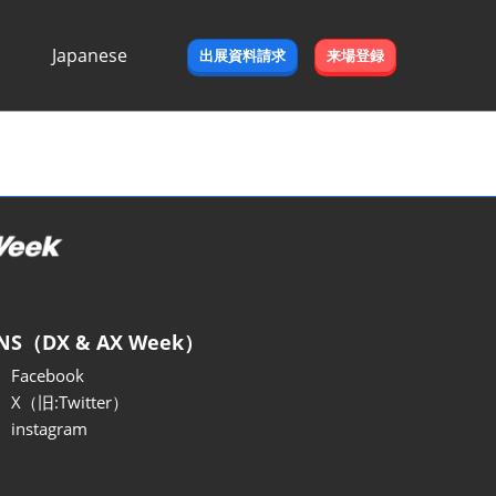
Japanese
出展資料請求
来場登録
Japanese
English
NS（DX & AX Week）
Facebook
X（旧:Twitter）
instagram