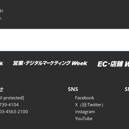
金)
ル
せ
SNS
S
l protected]
Facebook
739-4104
X（旧:Twitter）
 03-4563-2100
instagram
YouTube