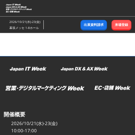
ス
キ
ッ
2026/10/21(水)-23(金)
出展資料請求
来場登録
プ
幕張メッセ 1-8ホール
し
て
進
む
開催概要
2026/10/21(水)-23(金)
10:00-17:00