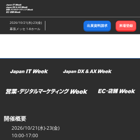
ス
キ
ッ
2026/10/21(水)-23(金)
出展資料請求
来場登録
プ
幕張メッセ 1-8ホール
し
て
進
む
開催概要
2026/10/21(水)-23(金)
10:00-17:00