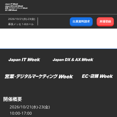
ス
キ
ッ
2026/10/21(水)-23(金)
出展資料請求
来場登録
プ
幕張メッセ 1-8ホール
し
て
進
む
開催概要
2026/10/21(水)-23(金)
10:00-17:00