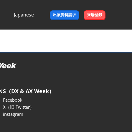
Japanese
出展資料請求
来場登録
Japanese
English
NS（DX & AX Week）
Facebook
X（旧:Twitter）
instagram