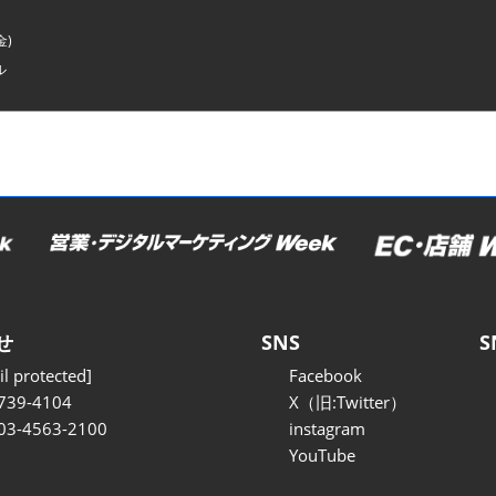
金)
ル
せ
SNS
S
l protected]
Facebook
739-4104
X（旧:Twitter）
 03-4563-2100
instagram
YouTube