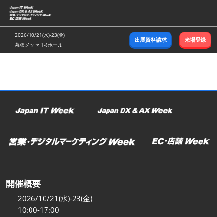
ス
キ
ッ
2026/10/21(水)-23(金)
出展資料請求
来場登録
プ
幕張メッセ 1-8ホール
し
て
進
む
開催概要
2026/10/21(水)-23(金)
10:00-17:00