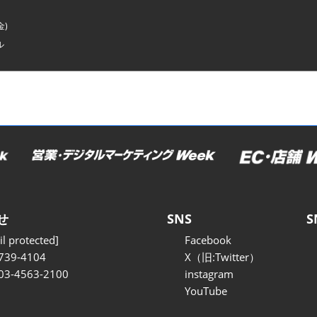
金)
ル
せ
SNS
S
l protected]
Facebook
739-4104
X（旧:Twitter）
 03-4563-2100
instagram
YouTube