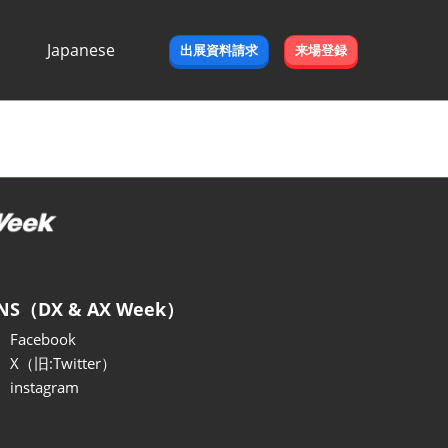
Japanese
出展資料請求
来場登録
Japanese
English
NS（DX & AX Week）
Facebook
X（旧:Twitter）
instagram